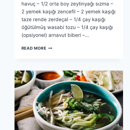
havuç – 1/2 orta boy zeytinyağı sızma –
2 yemek kaşığı zencefil – 2 yemek kaşığı
taze rende zerdeçal – 1/4 çay kaşığı
öğütülmüş wasabi tozu – 1/4 çay kaşığı
(opsiyonel) arnavut biberi –…
ISPANAKLI
READ MORE
DETOKS
ÇORBASI
TARIFI:
5
DAKIKADA