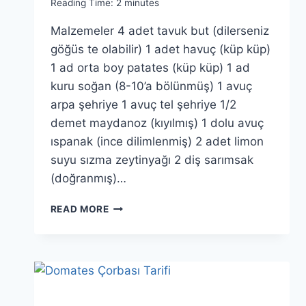
Reading Time:
2
minutes
Malzemeler 4 adet tavuk but (dilerseniz
göğüs te olabilir) 1 adet havuç (küp küp)
1 ad orta boy patates (küp küp) 1 ad
kuru soğan (8-10’a bölünmüş) 1 avuç
arpa şehriye 1 avuç tel şehriye 1/2
demet maydanoz (kıyılmış) 1 dolu avuç
ıspanak (ince dilimlenmiş) 2 adet limon
suyu sızma zeytinyağı 2 diş sarımsak
(doğranmış)…
EKŞILI
READ MORE
TAVUK
ÇORBASI
TARIFI:
DAYANILMAZ
LEZZET