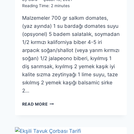
Reading Time:
2
minutes
Malzemeler 700 gr salkım domates,
(yaz ayında) 1 su bardağı domates suyu
(opsyonel) 5 badem salatalık, soymadan
1/2 kırmızı kaliforniya biber 4-5 iri
arpacık soğan/shallot (veya yarım kırmızı
soğan) 1/2 jalapeono biberi, kıyılmış 1
diş sarımsak, kıyılmış 2 yemek kaşık iyi
kalite sızma zeytinyağı 1 lime suyu, taze
sıkılmış 2 yemek kaşığı balsamic sirke
2…
GAZPAÇO
READ MORE
TARIFI:
İSPANYOL
SOĞUK
DOMATES
ÇORBASI