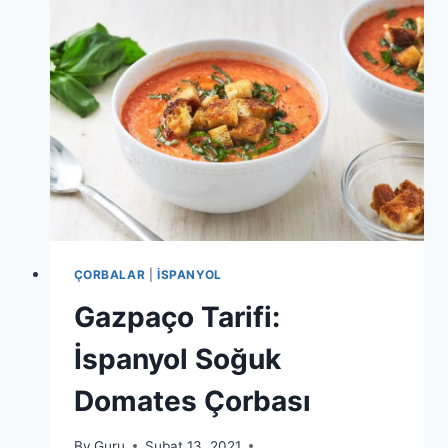
ÇORBALAR
|
İSPANYOL
Gazpaço Tarifi:
İspanyol Soğuk
Domates Çorbası
By
Guru
Şubat 13, 2021