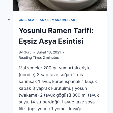
ÇORBALAR
|
ASYA
|
MAKARNALAR
Yosunlu Ramen Tarifi:
Eşsiz Asya Esintisi
By
Guru
Şubat 13, 2021
Reading Time:
2
minutes
Malzemeler 200 gr. yumurtalı erişte,
(noodle) 3 sap taze soğan 2 diş
sarımsak 1 avuç körpe ıspanak 1 küçük
kabak 3 yaprak kurutulmuş yosun
(wakame) 2 tavuk göğüsü 800 ml tavuk
suyu, (4 su bardağı) 1 avuç taze soya
filizi (opsiyonel) 1 yemek kaşığı