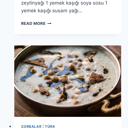
zeytinyağı 1 yemek kaşığı soya sosu 1
yemek kaşığı susam yağı…
YOSUNLU
READ MORE
RAMEN
TARIFI:
EŞSIZ
ASYA
ESINTISI
ÇORBALAR
|
TÜRK