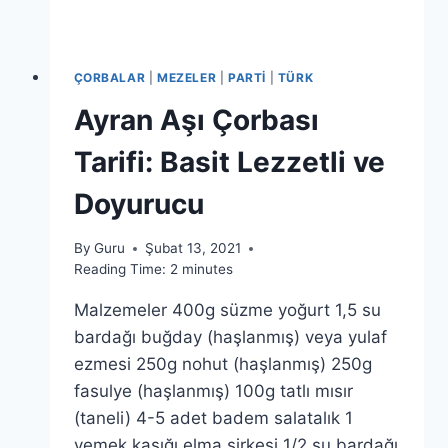
ÇORBALAR
|
MEZELER
|
PARTI
|
TÜRK
Ayran Aşı Çorbası
Tarifi: Basit Lezzetli ve
Doyurucu
By
Guru
Şubat 13, 2021
Reading Time:
2
minutes
Malzemeler 400g süzme yoğurt 1,5 su
bardağı buğday (haşlanmış) veya yulaf
ezmesi 250g nohut (haşlanmış) 250g
fasulye (haşlanmış) 100g tatlı mısır
(taneli) 4-5 adet badem salatalık 1
yemek kaşığı elma sirkesi 1/2 su bardağı