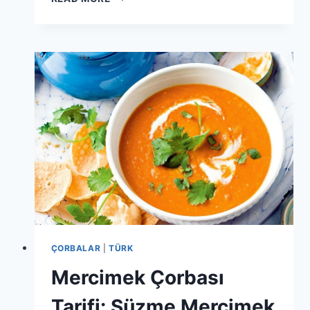
ÇORBASI
TARIFI:
BINGÖL
YÖRESI
ÇORBALAR
|
TÜRK
Mercimek Çorbası
Tarifi: Süzme Mercimek