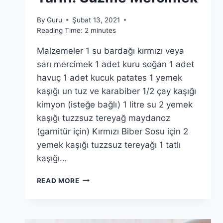
By
Guru
Şubat 13, 2021
Reading Time:
2
minutes
Malzemeler 1 su bardağı kırmızı veya
sarı mercimek 1 adet kuru soğan 1 adet
havuç 1 adet kucuk patates 1 yemek
kaşığı un tuz ve karabiber 1/2 çay kaşığı
kimyon (isteğe bağlı) 1 litre su 2 yemek
kaşığı tuzzsuz tereyağ maydanoz
(garnitür için) Kırmızı Biber Sosu için 2
yemek kaşığı tuzzsuz tereyağı 1 tatlı
kaşığı…
MERCIMEK
READ MORE
ÇORBASI
TARIFI:
SÜZME
MERCIMEK