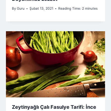
By
Guru
Şubat 13, 2021
Reading Time:
2
minutes
Zeytinyağlı Çalı Fasulye Tarifi: İnce