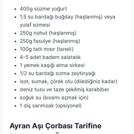
400g süzme yoğurt
1,5 su bardağı buğday (haşlanmış) veya
yulaf ezmesi
250g nohut (haşlanmış)
250g fasulye (haşlanmış)
100g tatlı mısır (taneli)
4-5 adet badem salatalık
1 yemek kaşığı elma sirkesi
1/2 su bardağı sızma zeytinyağı
isot, sumak, çörek otu (dilediğiniz kadar)
deniz tuzu ve taze çekilmiş karabiber
soğuk su (kıvamı açmak için)
1 diş sarımsak (opsiyonel)
Ayran Aşı Çorbası Tarifine