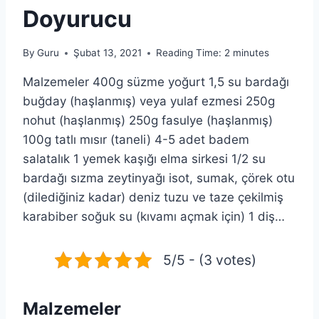
Doyurucu
By
Guru
Şubat 13, 2021
Reading Time:
2
minutes
Malzemeler 400g süzme yoğurt 1,5 su bardağı
buğday (haşlanmış) veya yulaf ezmesi 250g
nohut (haşlanmış) 250g fasulye (haşlanmış)
100g tatlı mısır (taneli) 4-5 adet badem
salatalık 1 yemek kaşığı elma sirkesi 1/2 su
bardağı sızma zeytinyağı isot, sumak, çörek otu
(dilediğiniz kadar) deniz tuzu ve taze çekilmiş
karabiber soğuk su (kıvamı açmak için) 1 diş…
5/5 - (3 votes)
Malzemeler