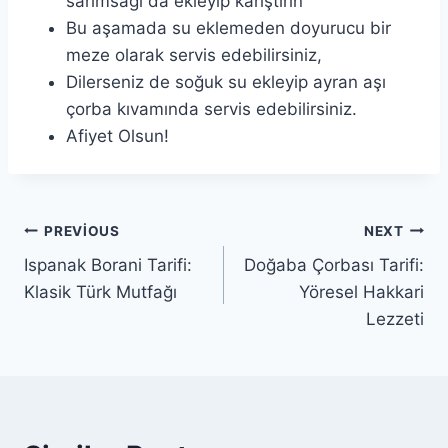
sarımsağı da ekleyip karıştırın
Bu aşamada su eklemeden doyurucu bir
meze olarak servis edebilirsiniz,
Dilerseniz de soğuk su ekleyip ayran aşı
çorba kıvamında servis edebilirsiniz.
Afiyet Olsun!
Yazı
PREVIOUS
NEXT
Ispanak Borani Tarifi:
Doğaba Çorbası Tarifi:
gezinmesi
Klasik Türk Mutfağı
Yöresel Hakkari
Lezzeti