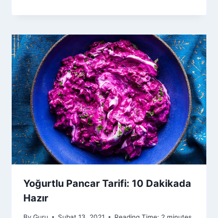
Yoğurtlu Pancar Tarifi: 10 Dakikada
Hazır
By
Guru
Şubat 13, 2021
Reading Time:
2
minutes