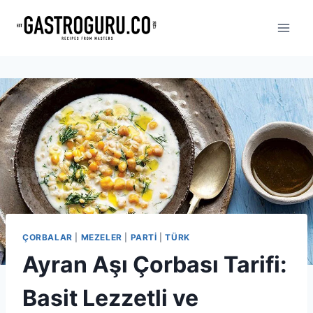
Skip
to
content
ÇORBALAR
|
MEZELER
|
PARTI
|
TÜRK
Ayran Aşı Çorbası Tarifi:
Basit Lezzetli ve