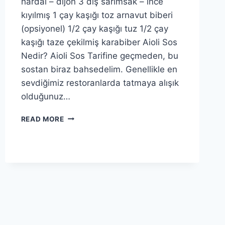
hardal – dijon 3 diş sarımsak – ince
kıyılmış 1 çay kaşığı toz arnavut biberi
(opsiyonel) 1/2 çay kaşığı tuz 1/2 çay
kaşığı taze çekilmiş karabiber Aioli Sos
Nedir? Aioli Sos Tarifine geçmeden, bu
sostan biraz bahsedelim. Genellikle en
sevdiğimiz restoranlarda tatmaya alışık
olduğunuz…
AIOLI
READ MORE
SOS
TARIFI:
SARIMSAKLI
MAYONEZ