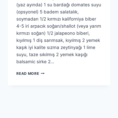
(yaz ayında) 1 su bardağı domates suyu
(opsyonel) 5 badem salatalık,
soymadan 1/2 kırmızı kaliforniya biber
4-5 iri arpacık soğan/shallot (veya yarım
kırmızı soğan) 1/2 jalapeono biberi,
kıyılmış 1 diş sarımsak, kıyılmış 2 yemek
kaşık iyi kalite sızma zeytinyağı 1 lime
suyu, taze sıkılmış 2 yemek kaşığı
balsamic sirke 2…
GAZPAÇO
READ MORE
TARIFI:
İSPANYOL
SOĞUK
DOMATES
ÇORBASI