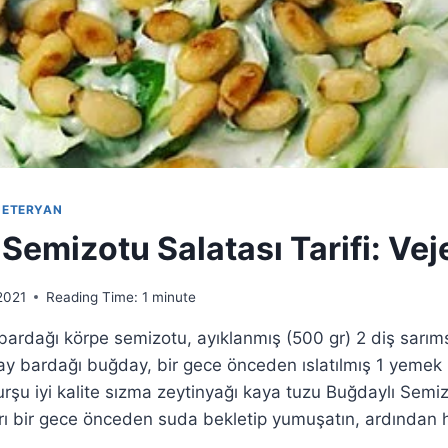
JETERYAN
Semizotu Salatası Tarifi: Ve
2021
Reading Time:
1
minute
ardağı körpe semizotu, ayıklanmış (500 gr) 2 diş sarım
y bardağı buğday, bir gece önceden ıslatılmış 1 yemek k
urşu iyi kalite sızma zeytinyağı kaya tuzu Buğdaylı Semizo
rı bir gece önceden suda bekletip yumuşatın, ardından 