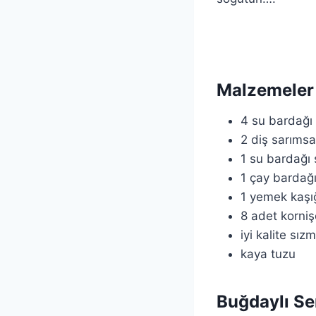
Malzemeler
4 su bardağı 
2 diş sarıms
1 su bardağı
1 çay bardağı
1 yemek kaşığ
8 adet korniş
iyi kalite sız
kaya tuzu
Buğdaylı Sem