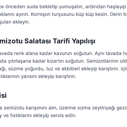
ece önceden suda bekletip yumuşatın, ardından haşlayıp
larını ayırın. Kornişon turşusunu küp küp kesin. Derin b
şuları ekleyin.
izotu Salatası Tarifi Yapılışı
 tavada renk alana kadar kavurun soğutun. Aynı tavada 
da çıtırlaşana kadar kızartın soğutun. Semizotlarının o
ı, süzme yoğurdu, tuz ve akbiberi ekleyip karıştırın. iç
klarının yarısını ekleyip karıştırın.
isi
a semizotu karışımını alın, üzerine sızma zeytinyağı gezd
e fıstıklarını ekleyip servis edin.