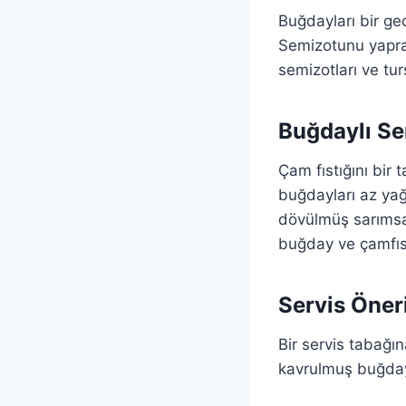
Buğdayları bir g
Semizotunu yaprak
semizotları ve tur
Buğdaylı Sem
Çam fıstığını bir
buğdayları az yağ
dövülmüş sarımsağ
buğday ve çamfıstı
Servis Öner
Bir servis tabağın
kavrulmuş buğday v