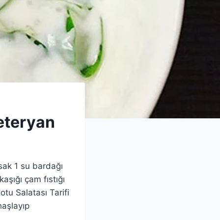
jeteryan
sak 1 su bardağı
aşığı çam fıstığı
tu Salatası Tarifi
haşlayıp