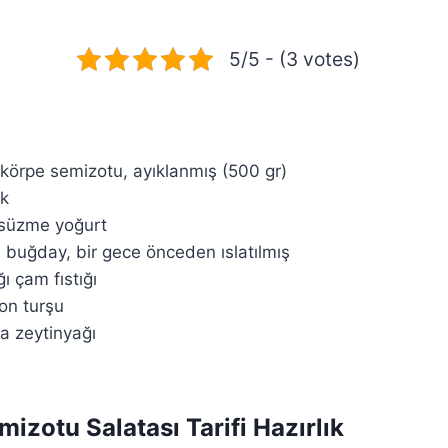
5/5 - (3 votes)
körpe semizotu, ayıklanmış (500 gr)
ak
 süzme yoğurt
 buğday, bir gece önceden ıslatılmış
ı çam fıstığı
on turşu
ma zeytinyağı
izotu Salatası Tarifi Hazırlık