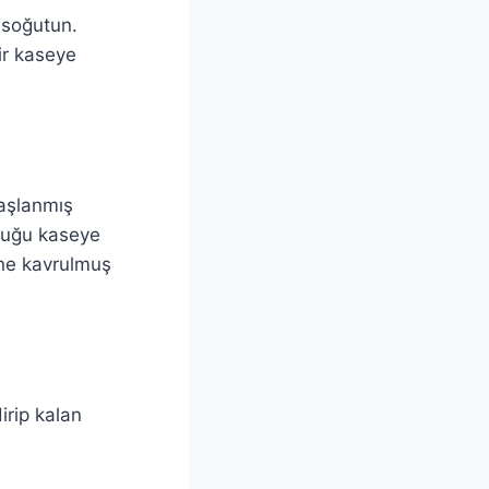
 soğutun.
ir kaseye
haşlanmış
lduğu kaseye
ine kavrulmuş
irip kalan