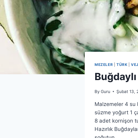
MEZELER
|
TÜRK
|
VE
Buğdaylı 
By
Guru
Şubat 13, 
Malzemeler 4 su b
süzme yoğurt 1 ça
8 adet kornişon t
Hazırlık Buğdayla
soğutun….