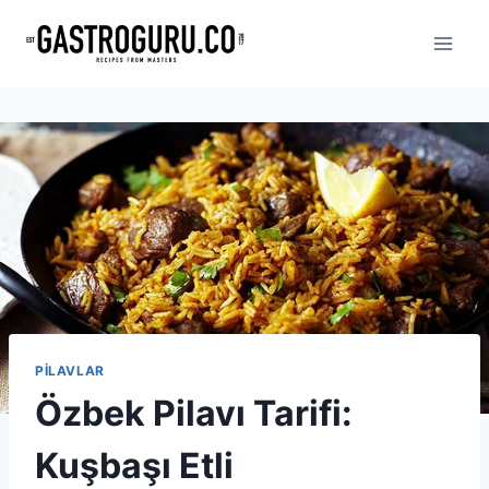
Skip
to
content
PILAVLAR
Özbek Pilavı Tarifi:
Kuşbaşı Etli