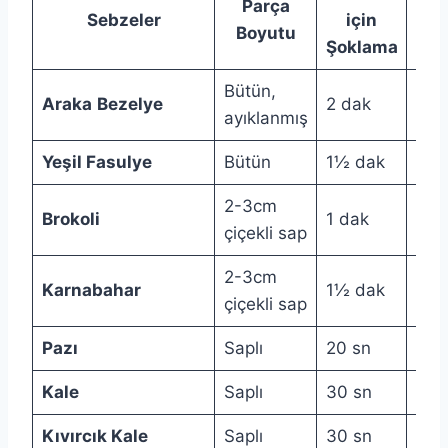
Parça
Sebzeler
için
Yu
Boyutu
Şoklama
Şo
Bütün,
Araka
Bezelye
2 dak
3 d
ayıklanmış
Yeşil Fasulye
Bütün
1½ dak
2 d
2-3cm
Brokoli
1 dak
1½ 
çiçekli sap
2-3cm
Karnabahar
1½ dak
2 d
çiçekli sap
Pazı
Saplı
20 sn
30 
Kale
Saplı
30 sn
40 
Kıvırcık Kale
Saplı
30 sn
40 