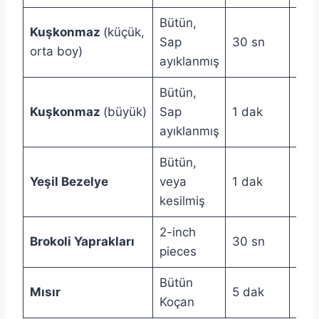
Bütün,
Kuşkonmaz
(küçük,
Sap
30 sn
1 d
orta boy)
ayıklanmış
Bütün,
Kuşkonmaz
(büyük)
Sap
1 dak
1 d
ayıklanmış
Bütün,
Yeşil Bezelye
veya
1 dak
1½ 
kesilmiş
2-inch
Brokoli Yaprakları
30 sn
40 
pieces
Bütün
Mısır
5 dak
7 d
Koçan