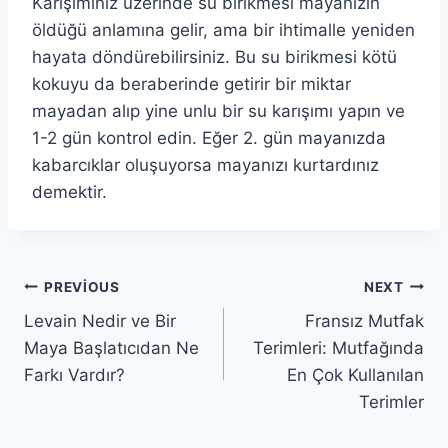
Karışımınız üzerinde su birikmesi mayanızın
öldüğü anlamına gelir, ama bir ihtimalle yeniden
hayata döndürebilirsiniz. Bu su birikmesi kötü
kokuyu da beraberinde getirir bir miktar
mayadan alıp yine unlu bir su karışımı yapın ve
1-2 gün kontrol edin. Eğer 2. gün mayanızda
kabarcıklar oluşuyorsa mayanızı kurtardınız
demektir.
Yazı
PREVIOUS
NEXT
Levain Nedir ve Bir
Fransız Mutfak
gezinmesi
Maya Başlatıcıdan Ne
Terimleri: Mutfağında
Farkı Vardır?
En Çok Kullanılan
Terimler