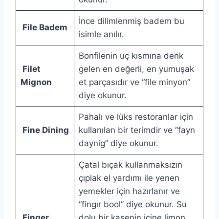
İnce dilimlenmiş badem bu
File Badem
isimle anılır.
Bonfilenin uç kısmına denk
Filet
gelen en değerli, en yumuşak
Mignon
et parçasıdır ve “file minyon”
diye okunur.
Pahalı ve lüks restoranlar için
Fine Dining
kullanılan bir terimdir ve “fayn
daynig” diye okunur.
Çatal bıçak kullanmaksızın
çıplak el yardımı ile yenen
yemekler için hazırlanır ve
“fingır bool” diye okunur. Su
Finger
dolu bir kasenin içine limon