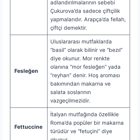
adlandırılmalarının sebebi
Çukurova’da sadece çiftçilik
yapmalarıdır. Arapça’da fellah,
çiftçi demektir.
Uluslararası mutfaklarda
“basil” olarak bilinir ve “bezıl”
diye okunur. Mor renkte
olanına “mor fesleğen” yada
Fesleğen
“reyhan” denir. Hoş aroması
bakımından makarna ve
salata soslarının
vazgeçilmezidir.
İtalyan mutfağında özellikle
Roma’da popüler bir makarna
Fettuccine
türüdür ve “fetuçini” diye
okunur.